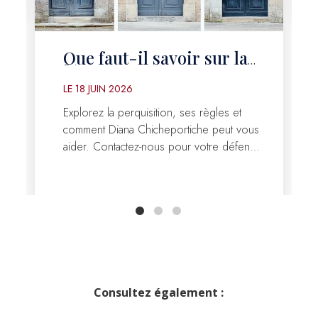
Que faut-il savoir sur la
perquisition en droit
LE
18 JUIN 2026
pénal ?
Explorez la perquisition, ses règles et
comment Diana Chicheportiche peut vous
aider. Contactez-nous pour votre défense
à Évry et en Essonne.
Consultez également :