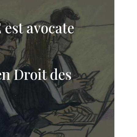
est avocate
e
en Droit des