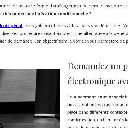
eur
ou d'une autre forme d'aménagement de peine dans votre ca
ur
demander une libération conditionnelle
?
droit pénal
, vous guidera et vous aidera dans vos démarches. Vo
es diverses procédures visant à obtenir une alternative à la peine 
ier de demande. Son objectif sera le vôtre : vous permettre de p
Demandez un pl
électronique ave
Le
placement sous bracelet
l'incarcération les plus fréqu
place dans différents context
condamnation, ou bien après l
peine demandée par le juge est